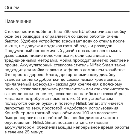
Объем
Назначение
Стеклоочиститель Smart Blue 280 мм EU обеспечивает мойку
окон без разводов и справляется со своей работой очень
быстро. Удобное устройство всасывает воду со стекла после
мытья, не допуская подтеков грязной воды и разводов.
Продуманный эргономичный дизайн позволяет легко мыть
даже самые низкие подоконники и, если сравнивать с
традиционными методами, мойка проходит заметно быстрее и
проще. Аккумуляторный стеклоочиститель Nilfisk Smart также
подходит для мойки зеркал и кафеля в домашнем хозяйстве.
Это просто здорово. Благодаря эргономичному дизайну
становится легко добраться до самых низких краев окна, а
прилагаемый аксессуар - зажим для крепления к поясному
ремню, позволяет держать распылитель или стеклоочиститель
закрепленным на поясе, позволяя не нагибаться каждый раз,
когда вам потребуется поменять их. Этим устройством
пользуются одной рукой, и поэтому Nilfisk Smart отличается
легкостью по весу, простотой и удобством использования.
Контейнер для грязной воды объемом 100 мл позволяет
быстро справиться с работой без необходимости частого
опустошения. Nilfisk Smart поставляется с литиевым
аккумулятором, обеспечивающим непрерывное время работы
в течение 25 минут.